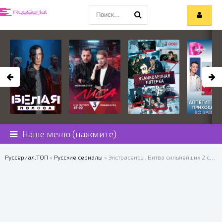
Наше меню (нажмите)
Руссериал.ТОП
»
Русские сериалы
» Экстрасенсы. Битва сильнейших 2 сезон 30 выпуск