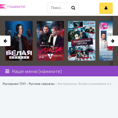
Наше меню (нажмите)
Руссериал.ТОП
»
Русские сериалы
» Экстрасенсы. Битва сильнейших 2 сезон 28 выпуск