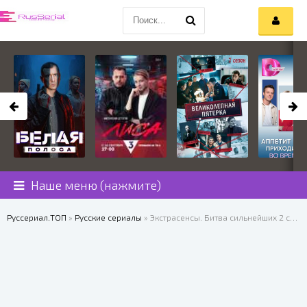
Наше меню (нажмите)
Руссериал.ТОП
»
Русские сериалы
» Экстрасенсы. Битва сильнейших 2 сезон 13 выпуск