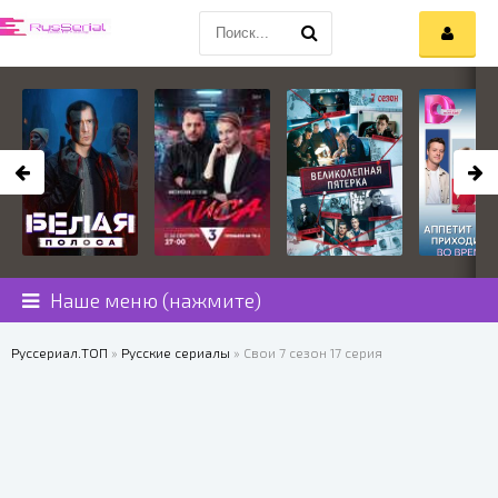
Наше меню (нажмите)
Руссериал.ТОП
»
Русские сериалы
» Свои 7 сезон 17 серия