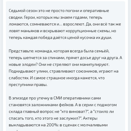
Седьмой сезон это не просто погони и оперативные
сводки. Герои, которых мы знаем годами, теперь
ломаются, сомневаются и… взрослеют. Да, они всё так же
ловят маньяков и вскрывают коррупционные схемы, но
теперь каждая победа даётся ценой кусочка их души.
Представьте: команда, которая всегда была семьёй,
теперь шепчется за спинами, прячет досье друг на друга. А
новые злодеи? Они не стреляют они манипулируют.
Подкидывают улики, стравливают союзников, играют на
слабостях. И самое страшное иногда кажется, что
преступники правы.
В эпизоде про утечку в СМИ оперативники сами
становятся заложниками фейков. А в серии с поджогом
склада главный вопрос не "кто виноват?", а "стоило ли
спасать того, кто этого не заслужил?". Актеры
выкладываются на 200%: в сценах с молчаливыми