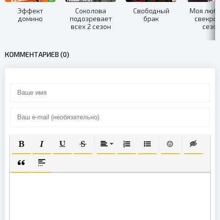
Эффект
Соколова
Свободный
Моя люб
домино
подозревает
брак
свекров
всех 2 сезон
сезо
КОММЕНТАРИЕВ (0)
ПОЛУЖИРНЫЙ
КУРСИВ
ПОДЧЕРКНУТЫЙ
ЗАЧЕРКНУТЫЙ
ВЫРАВНИВАНИЕ
НУМЕРОВАННЫЙ СПИСОК
МАРКИРОВАННЫЙ СП
ВСТАВИТЬ СМА
ВСТАВКА
ВСТАВКА ЦИТАТЫ
ВСТАВКА СПОЙЛЕРА