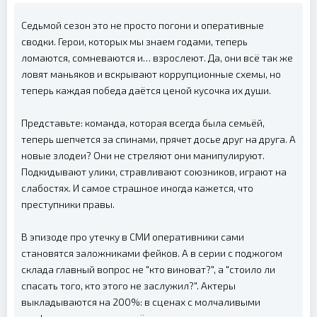
Седьмой сезон это не просто погони и оперативные
сводки. Герои, которых мы знаем годами, теперь
ломаются, сомневаются и… взрослеют. Да, они всё так же
ловят маньяков и вскрывают коррупционные схемы, но
теперь каждая победа даётся ценой кусочка их души.
Представьте: команда, которая всегда была семьёй,
теперь шепчется за спинами, прячет досье друг на друга. А
новые злодеи? Они не стреляют они манипулируют.
Подкидывают улики, стравливают союзников, играют на
слабостях. И самое страшное иногда кажется, что
преступники правы.
В эпизоде про утечку в СМИ оперативники сами
становятся заложниками фейков. А в серии с поджогом
склада главный вопрос не "кто виноват?", а "стоило ли
спасать того, кто этого не заслужил?". Актеры
выкладываются на 200%: в сценах с молчаливыми