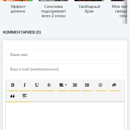
Эффект
Соколова
Свободный
Моя люб
домино
подозревает
брак
свекров
всех 2 сезон
сезо
КОММЕНТАРИЕВ (0)
ПОЛУЖИРНЫЙ
КУРСИВ
ПОДЧЕРКНУТЫЙ
ЗАЧЕРКНУТЫЙ
ВЫРАВНИВАНИЕ
НУМЕРОВАННЫЙ СПИСОК
МАРКИРОВАННЫЙ СП
ВСТАВИТЬ СМА
ВСТАВКА
ВСТАВКА ЦИТАТЫ
ВСТАВКА СПОЙЛЕРА