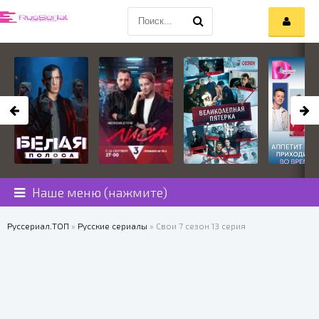
Наше меню (нажмите)
Руссериал.ТОП
»
Русские сериалы
» Свои 7 сезон 13 серия