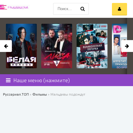
Наше меню (нажмите)
Руссериал.ТОП
»
Фильмы
» Мальдивы подождут