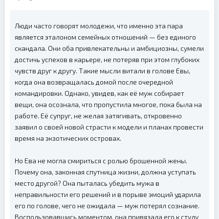
Люди часто говорят молодежи, что именно эта пара
является эталоном семейных отношений — без единого
скандала. Они оба привлекательны и амбициозны, сумели
достичь успехов в карьере, не потеряв при этом глубоких
чувств друг к другу. Такие мысли витали в голове Евы,
когда она возвращалась домой после очередной
командировки. Однако, увидев, как её муж собирает
вещи, она осознала, что пропустила многое, пока была на
работе. Её супруг, не желая затягивать, откровенно
заявил о своей новой страсти к модели и планах провести
время на экзотических островах.
Но Ева не могла смириться с ролью брошенной жены.
Почему она, законная спутница жизни, должна уступать
место другой? Она пыталась убедить мужа в
неправильности его решений и в порыве эмоций ударила
его по голове, чего не ожидала — муж потерял сознание.
Воспользовавшись моментом, она привязала его к стулу