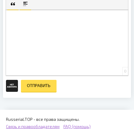
ПОЛУЖИРНЫЙ
КУРСИВ
ПОДЧЕРКНУТЫЙ
ЗАЧЕРКНУТЫЙ
ВЫРАВНИВАНИЕ
НУМЕРОВАННЫЙ СПИСОК
МАРКИРОВАННЫЙ СП
ВСТАВИТЬ СМА
ВСТАВКА
ВСТАВКА ЦИТАТЫ
ВСТАВКА СПОЙЛЕРА
0
ОТПРАВИТЬ
Russerial.TOP - все права защищены.
Связь и правообладателям
FAQ (помощь)