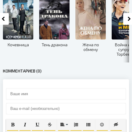
Кочевница
Тень дракона
Жена по
Война и
обмену
супруг
Торбее
КОММЕНТАРИЕВ (0)