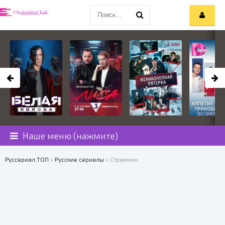
Наше меню (нажмите)
Руссериал.ТОП
»
Русские сериалы
» Стражник