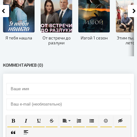
Я тебя нашла
От встречи до
Изгой 1 сезон
Этим пыл
разлуки
лето
КОММЕНТАРИЕВ (0)
ПОЛУЖИРНЫЙ
КУРСИВ
ПОДЧЕРКНУТЫЙ
ЗАЧЕРКНУТЫЙ
ВЫРАВНИВАНИЕ
НУМЕРОВАННЫЙ СПИСОК
МАРКИРОВАННЫЙ СП
ВСТАВИТЬ СМА
ВСТАВКА