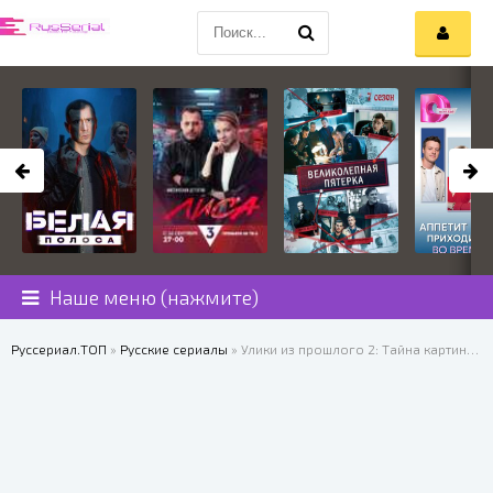
Наше меню (нажмите)
Руссериал.ТОП
»
Русские сериалы
» Улики из прошлого 2: Тайна картины Коровина