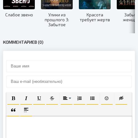
Слабое звено
Улики из
Красота
Забыт
прошлого 3:
требует жертв
женщи
Забытое
завещание
КОММЕНТАРИЕВ (0)
ПОЛУЖИРНЫЙ
КУРСИВ
ПОДЧЕРКНУТЫЙ
ЗАЧЕРКНУТЫЙ
ВЫРАВНИВАНИЕ
НУМЕРОВАННЫЙ СПИСОК
МАРКИРОВАННЫЙ СП
ВСТАВИТЬ СМА
ВСТАВКА
ВСТАВКА ЦИТАТЫ
ВСТАВКА СПОЙЛЕРА