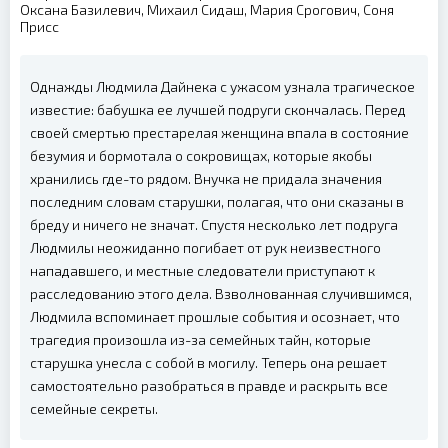
Оксана Базилевич, Михаил Сидаш, Мария Срогович, Соня
Присс
Однажды Людмила Дайнека с ужасом узнала трагическое
известие: бабушка ее лучшей подруги скончалась. Перед
своей смертью престарелая женщина впала в состояние
безумия и бормотала о сокровищах, которые якобы
хранились где-то рядом. Внучка не придала значения
последним словам старушки, полагая, что они сказаны в
бреду и ничего не значат. Спустя несколько лет подруга
Людмилы неожиданно погибает от рук неизвестного
нападавшего, и местные следователи приступают к
расследованию этого дела. Взволнованная случившимся,
Людмила вспоминает прошлые события и осознает, что
трагедия произошла из-за семейных тайн, которые
старушка унесла с собой в могилу. Теперь она решает
самостоятельно разобраться в правде и раскрыть все
семейные секреты.