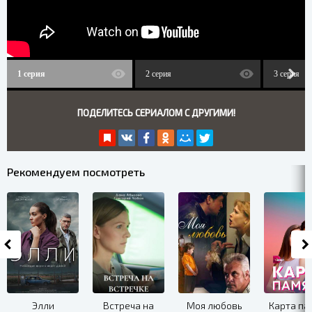
1 серия
2 серия
3 серия
ПОДЕЛИТЕСЬ СЕРИАЛОМ С ДРУГИМИ!
Рекомендуем посмотреть
Элли
Встреча на
Моя любовь
Карта па