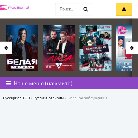
Наше меню (нажмите)
Руссериал.ТОП
»
Русские сериалы
» Опасное заблуждение